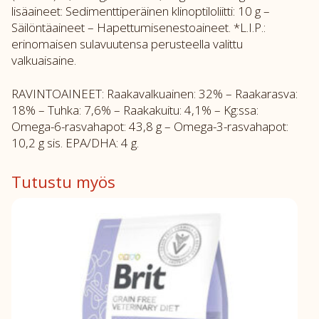
lisäaineet: Sedimenttiperäinen klinoptiloliitti: 10 g –
Säilöntäaineet – Hapettumisenestoaineet. *L.I.P.:
erinomaisen sulavuutensa perusteella valittu
valkuaisaine.
RAVINTOAINEET: Raakavalkuainen: 32% – Raakarasva:
18% – Tuhka: 7,6% – Raakakuitu: 4,1% – Kg:ssa:
Omega-6-rasvahapot: 43,8 g – Omega-3-rasvahapot:
10,2 g sis. EPA/DHA: 4 g.
Tutustu myös