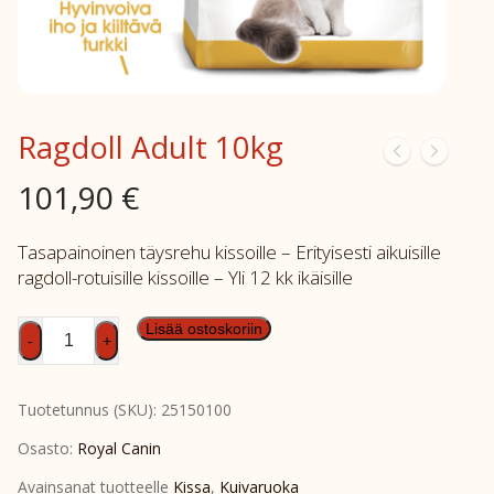
Ragdoll Adult 10kg
101,90
€
Tasapainoinen täysrehu kissoille – Erityisesti aikuisille
ragdoll-rotuisille kissoille – Yli 12 kk ikäisille
Ragdoll
Lisää ostoskoriin
-
+
Adult
10kg
Tuotetunnus (SKU):
25150100
määrä
Osasto:
Royal Canin
Avainsanat tuotteelle
Kissa
,
Kuivaruoka