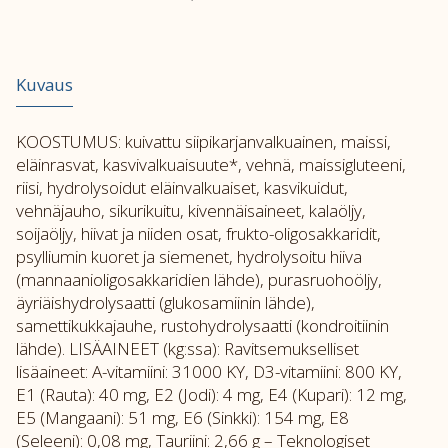
Kuvaus
KOOSTUMUS: kuivattu siipikarjanvalkuainen, maissi,
eläinrasvat, kasvivalkuaisuute*, vehnä, maissigluteeni,
riisi, hydrolysoidut eläinvalkuaiset, kasvikuidut,
vehnäjauho, sikurikuitu, kivennäisaineet, kalaöljy,
soijaöljy, hiivat ja niiden osat, frukto-oligosakkaridit,
psylliumin kuoret ja siemenet, hydrolysoitu hiiva
(mannaanioligosakkaridien lähde), purasruohoöljy,
äyriäishydrolysaatti (glukosamiinin lähde),
samettikukkajauhe, rustohydrolysaatti (kondroitiinin
lähde). LISÄAINEET (kg:ssa): Ravitsemukselliset
lisäaineet: A-vitamiini: 31000 KY, D3-vitamiini: 800 KY,
E1 (Rauta): 40 mg, E2 (Jodi): 4 mg, E4 (Kupari): 12 mg,
E5 (Mangaani): 51 mg, E6 (Sinkki): 154 mg, E8
(Seleeni): 0,08 mg, Tauriini: 2,66 g – Teknologiset