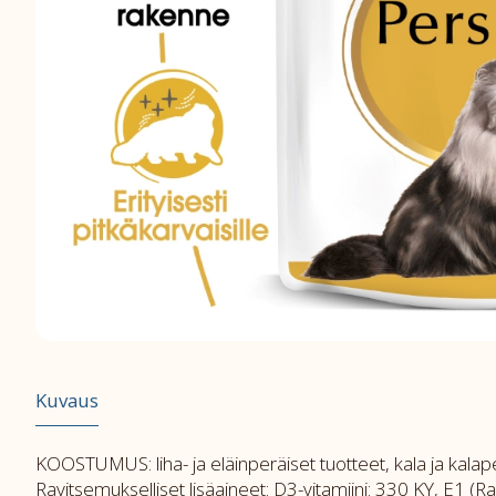
Kuvaus
KOOSTUMUS: liha- ja eläinperäiset tuotteet, kala ja kalaperä
Ravitsemukselliset lisäaineet: D3-vitamiini: 330 KY, E1 (R