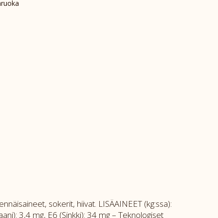
ruoka
vennäisaineet, sokerit, hiivat. LISÄAINEET (kg:ssa):
aani): 3,4 mg, E6 (Sinkki): 34 mg – Teknologiset