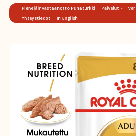
Hyppää
Pieneläinvastaanotto Punaturkki
Palvelut
Ver
sisältöön
Yhteystiedot
In English