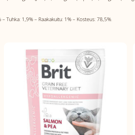
– Tuhka: 1,9% – Raakakuitu: 1% – Kosteus: 78,5%.