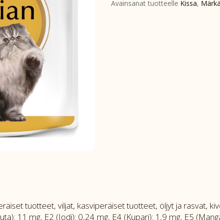
Avainsanat tuotteelle
Kissa
,
Märkä
iset tuotteet, viljat, kasviperäiset tuotteet, öljyt ja rasvat, ki
auta): 11 mg, E2 (Jodi): 0,24 mg, E4 (Kupari): 1,9 mg, E5 (Mang