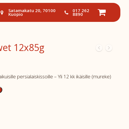
Satamakatu 20, 70100
017 262
Kuopio
8890
wet 12x85g
ikuisille persialaiskissoille – Yli 12 kk ikäisille (mureke)