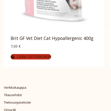
Brit GF Vet Diet Cat Hypoallergenic 400g
7,00
€
LISÄÄ OSTOSKORIIN
Verkkokauppa
Tilausehdot
Tietosuojaseloste
Oma tili