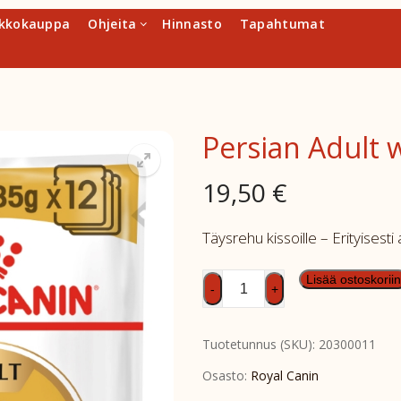
kkokauppa
Ohjeita
Hinnasto
Tapahtumat
Persian Adult 
19,50
€
Täysrehu kissoille – Erityisesti a
Persian
Lisää ostoskoriin
-
+
Adult
wet
Tuotetunnus (SKU):
20300011
12x85g
määrä
Osasto:
Royal Canin