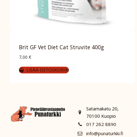
Brit GF Vet Diet Cat Struvite 400g
7,00
€
LISÄÄ OSTOSKORIIN
Satamakatu 20,
70100 Kuopio
017 262 8890
info@punaturkki.fi