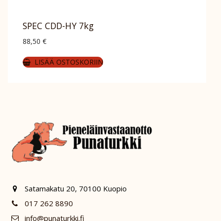
SPEC CDD-HY 7kg
88,50
€
LISÄÄ OSTOSKORIIN
Satamakatu 20, 70100 Kuopio
017 262 8890
info@punaturkki.fi