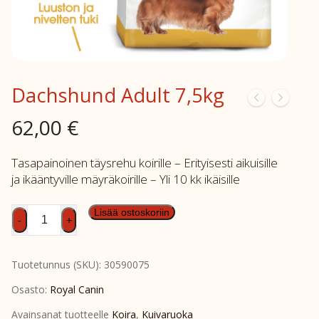
Dachshund Adult 7,5kg
62,00
€
Tasapainoinen täysrehu koirille – Erityisesti aikuisille
ja ikääntyville mäyräkoirille – Yli 10 kk ikäisille
Dachshund
Lisää ostoskoriin
-
+
Adult
7,5kg
Tuotetunnus (SKU):
30590075
määrä
Osasto:
Royal Canin
Avainsanat tuotteelle
Koira
,
Kuivaruoka