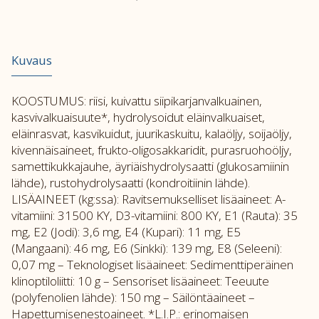
Kuvaus
KOOSTUMUS: riisi, kuivattu siipikarjanvalkuainen,
kasvivalkuaisuute*, hydrolysoidut eläinvalkuaiset,
eläinrasvat, kasvikuidut, juurikaskuitu, kalaöljy, soijaöljy,
kivennäisaineet, frukto-oligosakkaridit, purasruohoöljy,
samettikukkajauhe, äyriäishydrolysaatti (glukosamiinin
lähde), rustohydrolysaatti (kondroitiinin lähde).
LISÄAINEET (kg:ssa): Ravitsemukselliset lisäaineet: A-
vitamiini: 31500 KY, D3-vitamiini: 800 KY, E1 (Rauta): 35
mg, E2 (Jodi): 3,6 mg, E4 (Kupari): 11 mg, E5
(Mangaani): 46 mg, E6 (Sinkki): 139 mg, E8 (Seleeni):
0,07 mg – Teknologiset lisäaineet: Sedimenttiperäinen
klinoptiloliitti: 10 g – Sensoriset lisäaineet: Teeuute
(polyfenolien lähde): 150 mg – Säilöntäaineet –
Hapettumisenestoaineet. *L.I.P.: erinomaisen