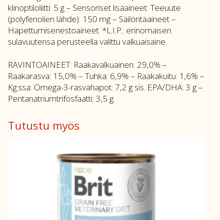
klinoptiloliitti: 5 g – Sensoriset lisäaineet: Teeuute
(polyfenolien lähde): 150 mg – Säilöntäaineet –
Hapettumisenestoaineet. *L.I.P.: erinomaisen
sulavuutensa perusteella valittu valkuaisaine.
RAVINTOAINEET: Raakavalkuainen: 29,0% –
Raakarasva: 15,0% – Tuhka: 6,9% – Raakakuitu: 1,6% –
Kg:ssa: Omega-3-rasvahapot: 7,2 g sis. EPA/DHA: 3 g –
Pentanatriumtrifosfaatti: 3,5 g.
Tutustu myös