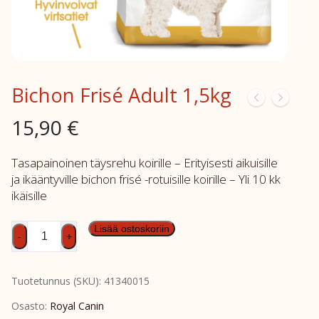
Bichon Frisé Adult 1,5kg
15,90
€
Tasapainoinen täysrehu koirille – Erityisesti aikuisille
ja ikääntyville bichon frisé -rotuisille koirille – Yli 10 kk
ikäisille
Bichon
Lisää ostoskoriin
-
+
Frisé
Adult
Tuotetunnus (SKU):
41340015
1,5kg
määrä
Osasto:
Royal Canin