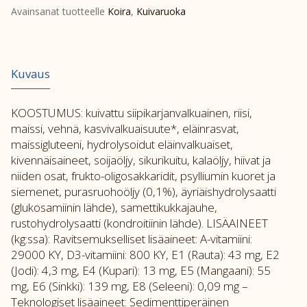
Avainsanat tuotteelle
Koira
,
Kuivaruoka
Kuvaus
KOOSTUMUS: kuivattu siipikarjanvalkuainen, riisi,
maissi, vehnä, kasvivalkuaisuute*, eläinrasvat,
maissigluteeni, hydrolysoidut eläinvalkuaiset,
kivennäisaineet, soijaöljy, sikurikuitu, kalaöljy, hiivat ja
niiden osat, frukto-oligosakkaridit, psylliumin kuoret ja
siemenet, purasruohoöljy (0,1%), äyriäishydrolysaatti
(glukosamiinin lähde), samettikukkajauhe,
rustohydrolysaatti (kondroitiinin lähde). LISÄAINEET
(kg:ssa): Ravitsemukselliset lisäaineet: A-vitamiini:
29000 KY, D3-vitamiini: 800 KY, E1 (Rauta): 43 mg, E2
(Jodi): 4,3 mg, E4 (Kupari): 13 mg, E5 (Mangaani): 55
mg, E6 (Sinkki): 139 mg, E8 (Seleeni): 0,09 mg –
Teknologiset lisäaineet: Sedimenttiperäinen