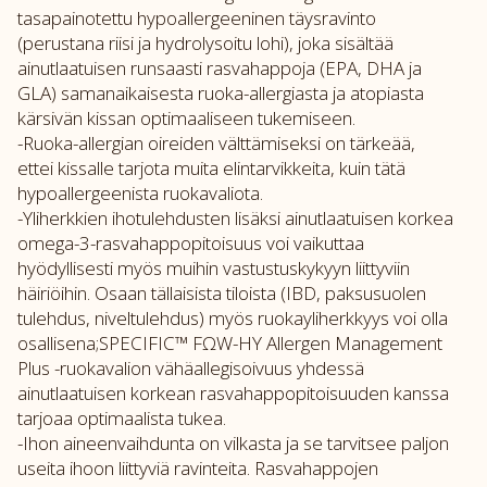
tasapainotettu hypoallergeeninen täysravinto
(perustana riisi ja hydrolysoitu lohi), joka sisältää
ainutlaatuisen runsaasti rasvahappoja (EPA, DHA ja
GLA) samanaikaisesta ruoka-allergiasta ja atopiasta
kärsivän kissan optimaaliseen tukemiseen.
-Ruoka-allergian oireiden välttämiseksi on tärkeää,
ettei kissalle tarjota muita elintarvikkeita, kuin tätä
hypoallergeenista ruokavaliota.
-Yliherkkien ihotulehdusten lisäksi ainutlaatuisen korkea
omega-3-rasvahappopitoisuus voi vaikuttaa
hyödyllisesti myös muihin vastustuskykyyn liittyviin
häiriöihin. Osaan tällaisista tiloista (IBD, paksusuolen
tulehdus, niveltulehdus) myös ruokayliherkkyys voi olla
osallisena;SPECIFIC™ FΩW-HY Allergen Management
Plus -ruokavalion vähäallegisoivuus yhdessä
ainutlaatuisen korkean rasvahappopitoisuuden kanssa
tarjoaa optimaalista tukea.
-Ihon aineenvaihdunta on vilkasta ja se tarvitsee paljon
useita ihoon liittyviä ravinteita. Rasvahappojen