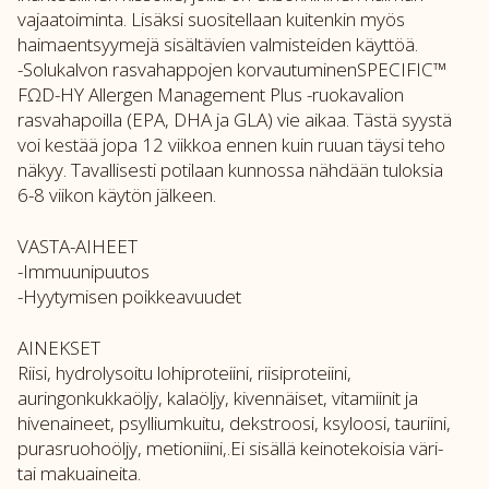
vajaatoiminta. Lisäksi suositellaan kuitenkin myös
haimaentsyymejä sisältävien valmisteiden käyttöä.
-Solukalvon rasvahappojen korvautuminenSPECIFIC™
FΩD-HY Allergen Management Plus -ruokavalion
rasvahapoilla (EPA, DHA ja GLA) vie aikaa. Tästä syystä
voi kestää jopa 12 viikkoa ennen kuin ruuan täysi teho
näkyy. Tavallisesti potilaan kunnossa nähdään tuloksia
6-8 viikon käytön jälkeen.
VASTA-AIHEET
-Immuunipuutos
-Hyytymisen poikkeavuudet
AINEKSET
Riisi, hydrolysoitu lohiproteiini, riisiproteiini,
auringonkukkaöljy, kalaöljy, kivennäiset, vitamiinit ja
hivenaineet, psylliumkuitu, dekstroosi, ksyloosi, tauriini,
purasruohoöljy, metioniini,.Ei sisällä keinotekoisia väri-
tai makuaineita.