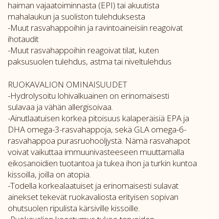
haiman vajaatoiminnasta (EPI) tai akuutista
mahalaukun ja suoliston tulehduksesta
-Muut rasvahappoihin ja ravintoaineisiin reagoivat
ihotaudit
-Muut rasvahappoihin reagoivat tilat, kuten
paksusuolen tulehdus, astma tai niveltulehdus
RUOKAVALION OMINAISUUDET
-Hydrolysoitu lohivalkuainen on erinomaisesti
sulavaa ja vähän allergisoivaa.
-Ainutlaatuisen korkea pitoisuus kalaperäisiä EPA ja
DHA omega-3-rasvahappoja, sekä GLA omega-6-
rasvahappoa purasruohoöljystä. Nämä rasvahapot
voivat vaikuttaa immuunivasteeseen muuttamalla
eikosanoidien tuotantoa ja tukea ihon ja turkin kuntoa
kissoilla, joilla on atopia.
-Todella korkealaatuiset ja erinomaisesti sulavat
ainekset tekevät ruokavaliosta erityisen sopivan
ohutsuolen ripulista kärsiville kissoille.