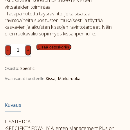
-Ruokavalion koostumus tukee terveiden
virtsateiden toimintaa.
-Tasapainotettu täysravinto, joka sisältää
ravintoaineita suositusten mukaisesti ja täyttää
kasvavien ja aikuisten kissojen ravintotarpeet. Näin
ollen ruokavalio sopii myös kissanpennuille.
SPEC
Lisää ostoskoriin
-
+
FΩW-
HY
Osasto:
Specific
7x100g
määrä
Avainsanat tuotteelle
Kissa
,
Märkäruoka
Kuvaus
LISÄTIETOA
-SPECIFIC™ FΩW-HY Allergen Management Plus on