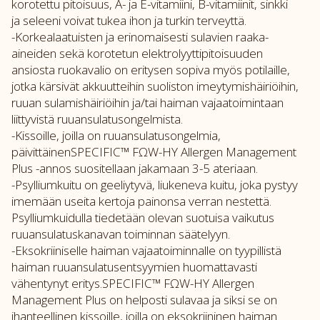
korotettu pitoisuus, A- ja E-vitamiini, B-vitamiinit, sinkki
ja seleeni voivat tukea ihon ja turkin terveyttä.
-Korkealaatuisten ja erinomaisesti sulavien raaka-
aineiden sekä korotetun elektrolyyttipitoisuuden
ansiosta ruokavalio on eritysen sopiva myös potilaille,
jotka kärsivät akkuutteihin suoliston imeytymishäiriöihin,
ruuan sulamishäiriöihin ja/tai haiman vajaatoimintaan
liittyvistä ruuansulatusongelmista.
-Kissoille, joilla on ruuansulatusongelmia,
päivittäinenSPECIFIC™ FΩW-HY Allergen Management
Plus -annos suositellaan jakamaan 3-5 ateriaan.
-Psylliumkuitu on geeliytyvä, liukeneva kuitu, joka pystyy
imemään useita kertoja painonsa verran nestettä.
Psylliumkuidulla tiedetään olevan suotuisa vaikutus
ruuansulatuskanavan toiminnan säätelyyn.
-Eksokriiniselle haiman vajaatoiminnalle on tyypillistä
haiman ruuansulatusentsyymien huomattavasti
vähentynyt eritys.SPECIFIC™ FΩW-HY Allergen
Management Plus on helposti sulavaa ja siksi se on
ihanteellinen kissoille, joilla on eksokriininen haiman