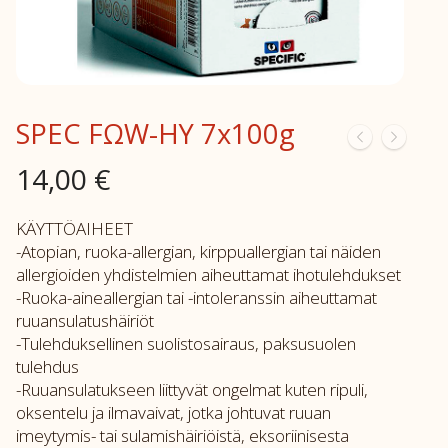
SPEC FΩW-HY 7x100g
14,00
€
KÄYTTÖAIHEET
-Atopian, ruoka-allergian, kirppuallergian tai näiden
allergioiden yhdistelmien aiheuttamat ihotulehdukset
-Ruoka-aineallergian tai -intoleranssin aiheuttamat
ruuansulatushäiriöt
-Tulehduksellinen suolistosairaus, paksusuolen
tulehdus
-Ruuansulatukseen liittyvät ongelmat kuten ripuli,
oksentelu ja ilmavaivat, jotka johtuvat ruuan
imeytymis- tai sulamishäiriöistä, eksoriinisesta