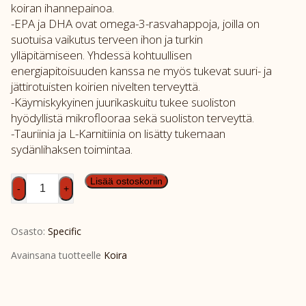
koiran ihannepainoa.
-EPA ja DHA ovat omega-3-rasvahappoja, joilla on
suotuisa vaikutus terveen ihon ja turkin
ylläpitämiseen. Yhdessä kohtuullisen
energiapitoisuuden kanssa ne myös tukevat suuri- ja
jättirotuisten koirien nivelten terveyttä.
-Käymiskykyinen juurikaskuitu tukee suoliston
hyödyllistä mikroflooraa sekä suoliston terveyttä.
-Tauriinia ja L-Karnitiinia on lisätty tukemaan
sydänlihaksen toimintaa.
SPEC
Lisää ostoskoriin
-
+
CXD-
XL
Osasto:
Specific
4kg
määrä
Avainsana tuotteelle
Koira