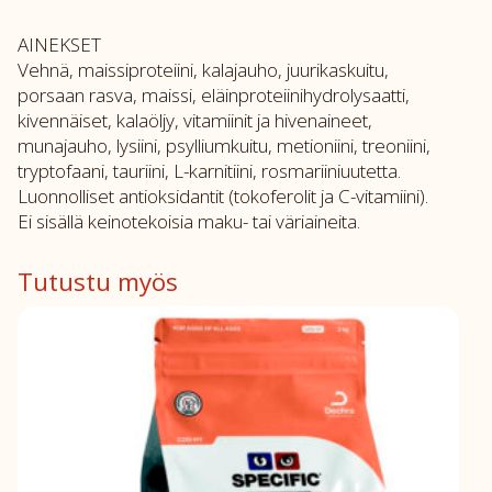
AINEKSET
Vehnä, maissiproteiini, kalajauho, juurikaskuitu,
porsaan rasva, maissi, eläinproteiinihydrolysaatti,
kivennäiset, kalaöljy, vitamiinit ja hivenaineet,
munajauho, lysiini, psylliumkuitu, metioniini, treoniini,
tryptofaani, tauriini, L-karnitiini, rosmariiniuutetta.
Luonnolliset antioksidantit (tokoferolit ja C-vitamiini).
Ei sisällä keinotekoisia maku- tai väriaineita.
Tutustu myös