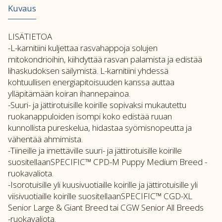
Kuvaus
LISÄTIETOA
-L-karnitiini kuljettaa rasvahappoja solujen
mitokondrioihin, kiihdyttää rasvan palamista ja edistää
lihaskudoksen säilymistä. L-karnitiini yhdessä
kohtuullisen energiapitoisuuden kanssa auttaa
ylläpitämään koiran ihannepainoa.
-Suuri- ja jättirotuisille koirille sopivaksi mukautettu
ruokanappuloiden isompi koko edistää ruuan
kunnollista pureskelua, hidastaa syömisnopeutta ja
vähentää ahmimista.
-Tiineille ja imettäville suuri- ja jättirotuisille koirille
suositellaanSPECIFIC™ CPD-M Puppy Medium Breed -
ruokavaliota.
-Isorotuisille yli kuusivuotiaille koirille ja jättirotuisille yli
viisivuotiaille koirille suositellaanSPECIFIC™ CGD-XL
Senior Large & Giant Breed tai CGW Senior All Breeds
-ruokavaliota.