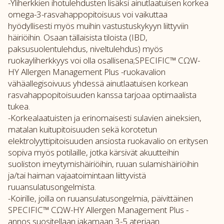
-Yliherkkien ihotulehdusten lisäksi ainutlaatuisen korkea
omega-3-rasvahappopitoisuus voi vaikuttaa
hyödyllisesti myös muihin vastustuskykyyn liittyviin
häiriöihin. Osaan tällaisista tiloista (IBD,
paksusuolentulehdus, niveltulehdus) myös
ruokayliherkkyys voi olla osallisena;SPECIFIC™ CΩW-
HY Allergen Management Plus -ruokavalion
vähäallegisoivuus yhdessä ainutlaatuisen korkean
rasvahappopitoisuuden kanssa tarjoaa optimaalista
tukea.
-Korkealaatuisten ja erinomaisesti sulavien aineksien,
matalan kuitupitoisuuden sekä korotetun
elektrolyyttipitoisuuden ansiosta ruokavalio on eritysen
sopiva myös potilaille, jotka kärsivät akuutteihin
suoliston imeytymishäiriöihin, ruuan sulamishäiriöihin
ja/tai haiman vajaatoimintaan liittyvistä
ruuansulatusongelmista.
-Koirille, joilla on ruuansulatusongelmia, päivittäinen
SPECIFIC™ CΩW-HY Allergen Management Plus -
annos suositellaan jakamaan 3-5 ateriaan.