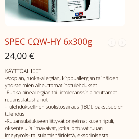
SPEC CΩW-HY 6x300g
24,00
€
KÄYTTÖAIHEET
-Atopian, ruoka-allergian, kirppuallergian tai näiden
yhdistelmien aiheuttamat ihotulehdukset
-Ruoka-aineallergian tai -intoleranssin aiheuttamat
ruuansulatushäiriöt
-Tulehduksellinen suolistosairaus (IBD), paksusuolen
tulehdus
-Ruuansulatukseen liittyvät ongelmat kuten ripuli,
oksentelu ja ilmavaivat, jotka johtuvat ruuan
imeytymis- tai sulamishäiriöistä, eksoriinisesta