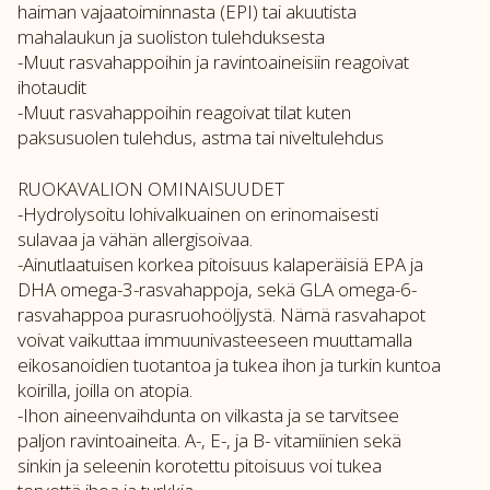
haiman vajaatoiminnasta (EPI) tai akuutista
mahalaukun ja suoliston tulehduksesta
-Muut rasvahappoihin ja ravintoaineisiin reagoivat
ihotaudit
-Muut rasvahappoihin reagoivat tilat kuten
paksusuolen tulehdus, astma tai niveltulehdus
RUOKAVALION OMINAISUUDET
-Hydrolysoitu lohivalkuainen on erinomaisesti
sulavaa ja vähän allergisoivaa.
-Ainutlaatuisen korkea pitoisuus kalaperäisiä EPA ja
DHA omega-3-rasvahappoja, sekä GLA omega-6-
rasvahappoa purasruohoöljystä. Nämä rasvahapot
voivat vaikuttaa immuunivasteeseen muuttamalla
eikosanoidien tuotantoa ja tukea ihon ja turkin kuntoa
koirilla, joilla on atopia.
-Ihon aineenvaihdunta on vilkasta ja se tarvitsee
paljon ravintoaineita. A-, E-, ja B- vitamiinien sekä
sinkin ja seleenin korotettu pitoisuus voi tukea