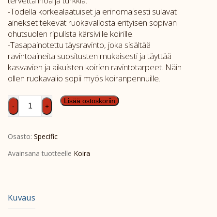
tervettä ihoa ja turkkia.
-Todella korkealaatuiset ja erinomaisesti sulavat
ainekset tekevät ruokavaliosta erityisen sopivan
ohutsuolen ripulista kärsiville koirille.
-Tasapainotettu täysravinto, joka sisältää
ravintoaineita suositusten mukaisesti ja täyttää
kasvavien ja aikuisten koirien ravintotarpeet. Näin
ollen ruokavalio sopii myös koiranpennuille.
SPEC
Lisää ostoskoriin
-
+
CΩW-
HY
Osasto:
Specific
6x300g
määrä
Avainsana tuotteelle
Koira
Kuvaus