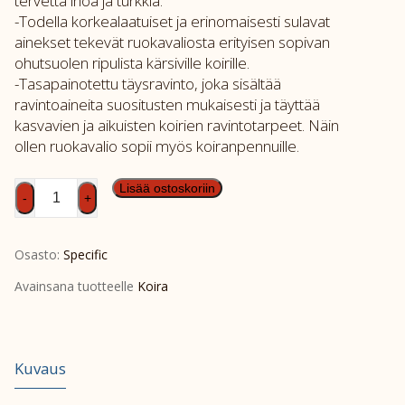
tervettä ihoa ja turkkia.
-Todella korkealaatuiset ja erinomaisesti sulavat
ainekset tekevät ruokavaliosta erityisen sopivan
ohutsuolen ripulista kärsiville koirille.
-Tasapainotettu täysravinto, joka sisältää
ravintoaineita suositusten mukaisesti ja täyttää
kasvavien ja aikuisten koirien ravintotarpeet. Näin
ollen ruokavalio sopii myös koiranpennuille.
SPEC-
Lisää ostoskoriin
-
+
CΩD-
HY-
Osasto:
Specific
2kg
määrä
Avainsana tuotteelle
Koira
Kuvaus