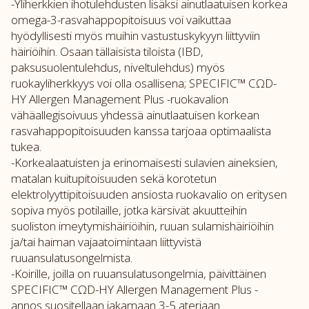
-Yliherkkien ihotulehdusten lisäksi ainutlaatuisen korkea
omega-3-rasvahappopitoisuus voi vaikuttaa
hyödyllisesti myös muihin vastustuskykyyn liittyviin
häiriöihin. Osaan tällaisista tiloista (IBD,
paksusuolentulehdus, niveltulehdus) myös
ruokayliherkkyys voi olla osallisena; SPECIFIC™ CΩD-
HY Allergen Management Plus -ruokavalion
vähäallegisoivuus yhdessä ainutlaatuisen korkean
rasvahappopitoisuuden kanssa tarjoaa optimaalista
tukea.
-Korkealaatuisten ja erinomaisesti sulavien aineksien,
matalan kuitupitoisuuden sekä korotetun
elektrolyyttipitoisuuden ansiosta ruokavalio on eritysen
sopiva myös potilaille, jotka kärsivät akuutteihin
suoliston imeytymishäiriöihin, ruuan sulamishäiriöihin
ja/tai haiman vajaatoimintaan liittyvistä
ruuansulatusongelmista.
-Koirille, joilla on ruuansulatusongelmia, päivittäinen
SPECIFIC™ CΩD-HY Allergen Management Plus -
annos suositellaan jakamaan 3-5 ateriaan.