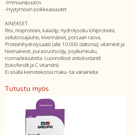
-Immuunipuutos
-Hyytymisen poikkeavuudet
AINEKSET
Riisi, riisiproteiini, kalaöljy, hydrolysoitu lohiproteiini,
selluloosajauhe, kivennäiset, porsaan rasva,
Proteiinihydrolysaatti (alle 10.000 daltonia), vitamiinit ja
hivenaineet, purasruohoöljy, psylliumkuitu,
rosmariiniuutetta. Luonnolliset antioksidantit
(tokoferolit ja C-vitamiini).
Ei sisällä keinotekoisia maku- tai väriaineita.
Tutustu myös