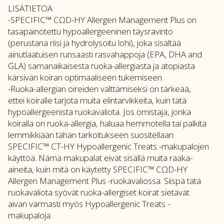
LISÄTIETOA
-SPECIFIC™ CΩD-HY Allergen Management Plus on
tasapainotettu hypoallergeeninen täysravinto
(perustana riisi ja hydrolysoitu lohi), joka sisältää
ainutlaatuisen runsaasti rasvahappoja (EPA, DHA and
GLA) samanaikaisesta ruoka-allergiasta ja atopiasta
kärsivän koiran optimaaliseen tukemiseen.
-Ruoka-allergian oireiden välttämiseksi on tärkeää,
ettei koiralle tarjota muita elintarvikkeita, kuin tätä
hypoallergeenista ruokavaliota. Jos omistaja, jonka
koiralla on ruoka-allergia, haluaa hemmotella tai palkita
lemmikkiään tähän tarkoitukseen suositellaan
SPECIFIC™ CT-HY Hypoallergenic Treats -makupalojen
käyttöä. Nämä makupalat eivät sisällä muita raaka-
aineita, kuin mitä on käytetty SPECIFIC™ CΩD-HY
Allergen Management Plus -ruokavaliossa. Siispä tätä
ruokavaliota syövät ruoka-allergiset koirat sietävät
aivan varmasti myös Hypoallergenic Treats -
makupaloja.