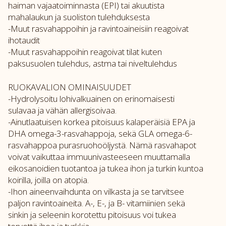
haiman vajaatoiminnasta (EPI) tai akuutista
mahalaukun ja suoliston tulehduksesta
-Muut rasvahappoihin ja ravintoaineisiin reagoivat
ihotaudit
-Muut rasvahappoihin reagoivat tilat kuten
paksusuolen tulehdus, astma tai niveltulehdus
RUOKAVALION OMINAISUUDET
-Hydrolysoitu lohivalkuainen on erinomaisesti
sulavaa ja vähän allergisoivaa.
-Ainutlaatuisen korkea pitoisuus kalaperäisiä EPA ja
DHA omega-3-rasvahappoja, sekä GLA omega-6-
rasvahappoa purasruohoöljystä. Nämä rasvahapot
voivat vaikuttaa immuunivasteeseen muuttamalla
eikosanoidien tuotantoa ja tukea ihon ja turkin kuntoa
koirilla, joilla on atopia.
-Ihon aineenvaihdunta on vilkasta ja se tarvitsee
paljon ravintoaineita. A-, E-, ja B- vitamiinien sekä
sinkin ja seleenin korotettu pitoisuus voi tukea