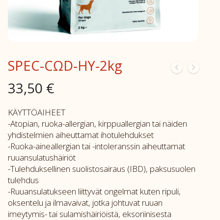
SPEC-CΩD-HY-2kg
33,50
€
KÄYTTÖAIHEET
-Atopian, ruoka-allergian, kirppuallergian tai näiden
yhdistelmien aiheuttamat ihotulehdukset
-Ruoka-aineallergian tai -intoleranssin aiheuttamat
ruuansulatushäiriöt
-Tulehduksellinen suolistosairaus (IBD), paksusuolen
tulehdus
-Ruuansulatukseen liittyvät ongelmat kuten ripuli,
oksentelu ja ilmavaivat, jotka johtuvat ruuan
imeytymis- tai sulamishäiriöistä, eksoriinisesta