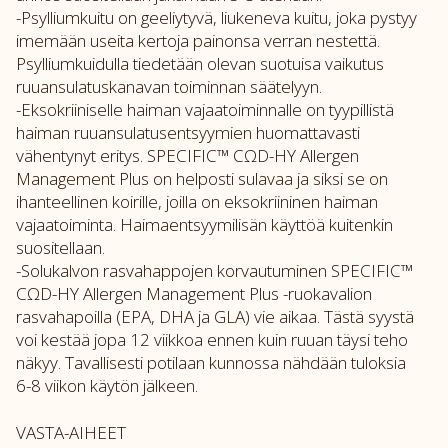
-Psylliumkuitu on geeliytyvä, liukeneva kuitu, joka pystyy
imemään useita kertoja painonsa verran nestettä.
Psylliumkuidulla tiedetään olevan suotuisa vaikutus
ruuansulatuskanavan toiminnan säätelyyn.
-Eksokriiniselle haiman vajaatoiminnalle on tyypillistä
haiman ruuansulatusentsyymien huomattavasti
vähentynyt eritys. SPECIFIC™ CΩD-HY Allergen
Management Plus on helposti sulavaa ja siksi se on
ihanteellinen koirille, joilla on eksokriininen haiman
vajaatoiminta. Haimaentsyymilisän käyttöä kuitenkin
suositellaan.
-Solukalvon rasvahappojen korvautuminen SPECIFIC™
CΩD-HY Allergen Management Plus -ruokavalion
rasvahapoilla (EPA, DHA ja GLA) vie aikaa. Tästä syystä
voi kestää jopa 12 viikkoa ennen kuin ruuan täysi teho
näkyy. Tavallisesti potilaan kunnossa nähdään tuloksia
6-8 viikon käytön jälkeen.
VASTA-AIHEET