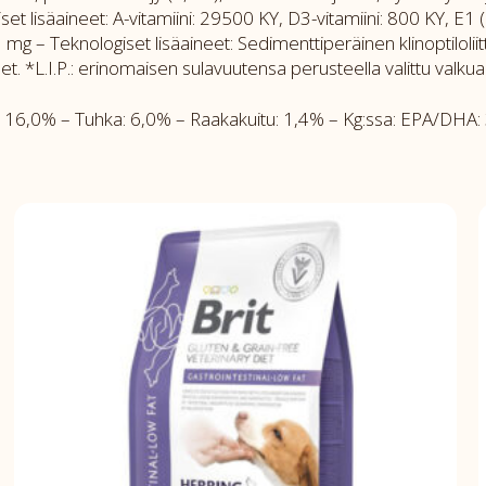
set lisäaineet: A-vitamiini: 29500 KY, D3-vitamiini: 800 KY, E1 
mg – Teknologiset lisäaineet: Sedimenttiperäinen klinoptiloliit
 *L.I.P.: erinomaisen sulavuutensa perusteella valittu valkua
,0% – Tuhka: 6,0% – Raakakuitu: 1,4% – Kg:ssa: EPA/DHA: 3 g 