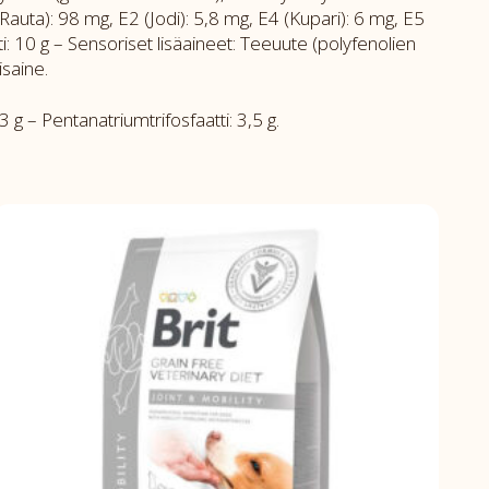
(Rauta): 98 mg, E2 (Jodi): 5,8 mg, E4 (Kupari): 6 mg, E5
ti: 10 g – Sensoriset lisäaineet: Teeuute (polyfenolien
isaine.
– Pentanatriumtrifosfaatti: 3,5 g.