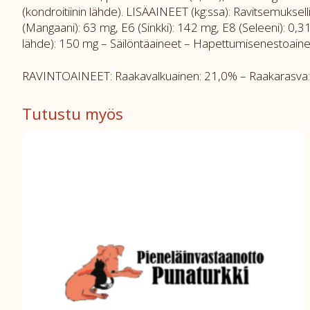
(kondroitiinin lähde). LISÄAINEET (kg:ssa): Ravitsemukselli
(Mangaani): 63 mg, E6 (Sinkki): 142 mg, E8 (Seleeni): 0,31 
lähde): 150 mg – Säilöntäaineet – Hapettumisenestoaineet.
RAVINTOAINEET: Raakavalkuainen: 21,0% – Raakarasva: 16
Tutustu myös