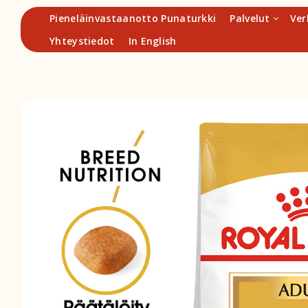
Hyppää
Pieneläinvastaanotto Punaturkki
Palvelut
Ver
sisältöön
Yhteystiedot
In English