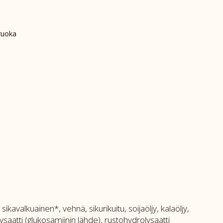
ruoka
ikavalkuainen*, vehnä, sikurikuitu, soijaöljy, kalaöljy,
saatti (glukosamiinin lähde), rustohydrolysaatti