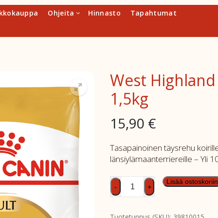
kkokauppa
Ohjeita
Hinnasto
Tapahtumat
West Highland 
1,5kg
15,90
€
Tasapainoinen täysrehu koirille – 
länsiylämaanterriereille – Yli 10 
West
Lisää ostoskoriin
-
+
Highland
White
Tuotetunnus (SKU):
39810015
Terrier