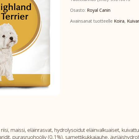
Adult
Osasto:
Royal Canin
1,5kg
Avainsanat tuotteelle
Koira
,
Kuiva
määrä
i, maissi, eläinrasvat, hydrolysoidut eläinvalkuaiset, kuivattu s
ridit, purasruohoöljy (0,1%), samettikukkajauhe, äyriäishydroly