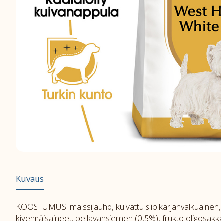
Kuvaus
KOOSTUMUS: maissijauho, kuivattu siipikarjanvalkuainen, riis
kivennäisaineet, pellavansiemen (0,5%), frukto-oligosakka