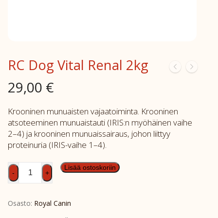
RC Dog Vital Renal 2kg
29,00
€
Krooninen munuaisten vajaatoiminta. Krooninen
atsoteeminen munuaistauti (IRIS:n myöhäinen vaihe
2–4) ja krooninen munuaissairaus, johon liittyy
proteinuria (IRIS-vaihe 1–4).
RC
Lisää ostoskoriin
-
+
Dog
Vital
Osasto:
Royal Canin
Renal
2kg