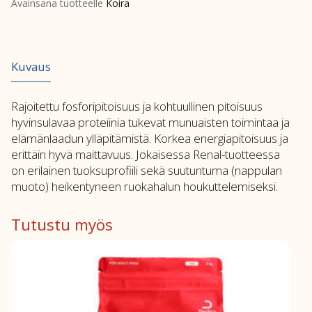
Avainsana tuotteelle
Koira
määrä
Kuvaus
Rajoitettu fosforipitoisuus ja kohtuullinen pitoisuus
hyvinsulavaa proteiinia tukevat munuaisten toimintaa ja
elämänlaadun ylläpitämistä. Korkea energiapitoisuus ja
erittäin hyvä maittavuus. Jokaisessa Renal-tuotteessa
on erilainen tuoksuprofiili sekä suutuntuma (nappulan
muoto) heikentyneen ruokahalun houkuttelemiseksi.
Tutustu myös