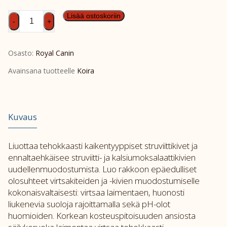
RC
Lisää ostoskoriin
-
+
Dog
Urinary
Osasto:
Royal Canin
moderate
calorie
Avainsana tuotteelle
Koira
wet
slices
in
Kuvaus
gravy
12x100g
määrä
Liuottaa tehokkaasti kaikentyyppiset struviittikivet ja
ennaltaehkäisee struviitti- ja kalsiumoksalaattikivien
uudellenmuodostumista. Luo rakkoon epäedulliset
olosuhteet virtsakiteiden ja -kivien muodostumiselle
kokonaisvaltaisesti: virtsaa laimentaen, huonosti
liukenevia suoloja rajoittamalla sekä pH-olot
huomioiden. Korkean kosteuspitoisuuden ansiosta