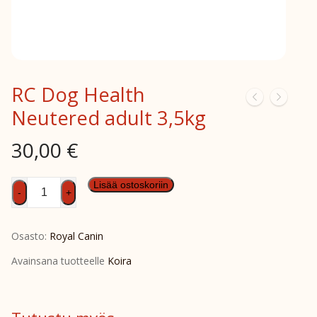
RC Dog Health
Neutered adult 3,5kg
30,00
€
RC
Lisää ostoskoriin
-
+
Dog
Health
Osasto:
Royal Canin
Neutered
adult
Avainsana tuotteelle
Koira
3,5kg
määrä