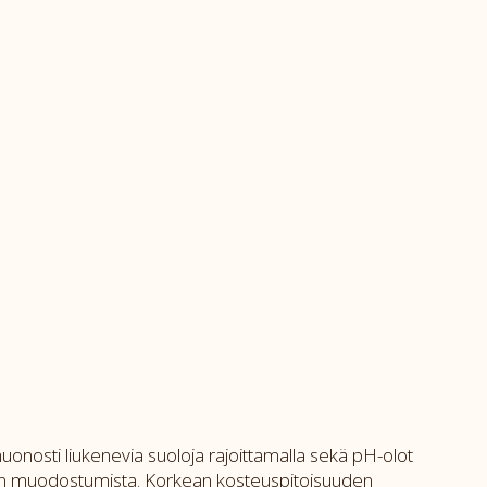
uonosti liukenevia suoloja rajoittamalla sekä pH-olot
ikivien muodostumista. Korkean kosteuspitoisuuden