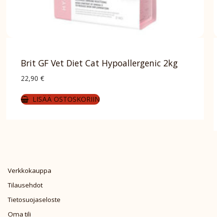
Brit GF Vet Diet Cat Hypoallergenic 2kg
22,90
€
LISÄÄ OSTOSKORIIN
Verkkokauppa
Tilausehdot
Tietosuojaseloste
Oma tili