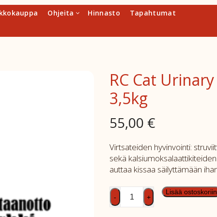
kkokauppa
Ohjeita
Hinnasto
Tapahtumat
RC Cat Urinary
3,5kg
55,00
€
Virtsateiden hyvinvointi: struvii
sekä kalsiumoksalaattikiteiden 
auttaa kissaa säilyttämään ih
RC
Lisää ostoskoriin
-
+
Cat
Urinary