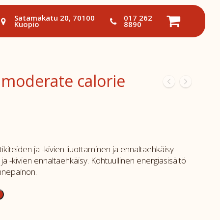
Satamakatu 20, 70100
017 262
Kuopio
8890
 moderate calorie
ttikiteiden ja -kivien liuottaminen ja ennaltaehkäisy
ja -kivien ennaltaehkäisy. Kohtuullinen energiasisältö
annepainon.