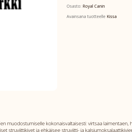
Osasto:
Royal Canin
moderate
calorie
Avainsana tuotteelle
Kissa
3,5kg
määrä
vien muodostumiselle kokonaisvaltaisesti: virtsaa laimentaen, h
et struviittikivet ja ehkäisee struviitti- ja kalsiumoksalaatt