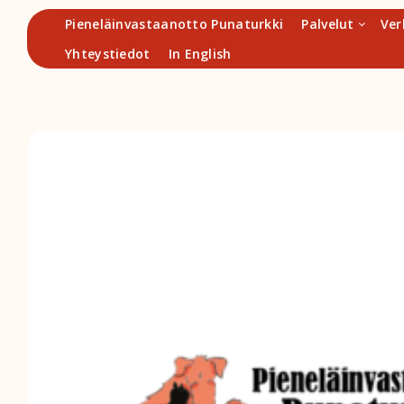
Hyppää
Pieneläinvastaanotto Punaturkki
Palvelut
Ver
sisältöön
Yhteystiedot
In English