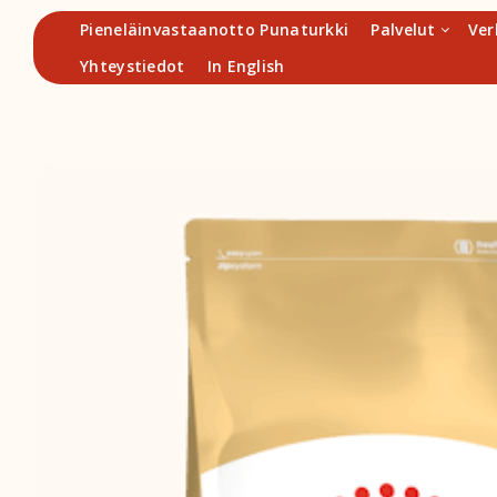
Hyppää
Pieneläinvastaanotto Punaturkki
Palvelut
Ver
sisältöön
Yhteystiedot
In English