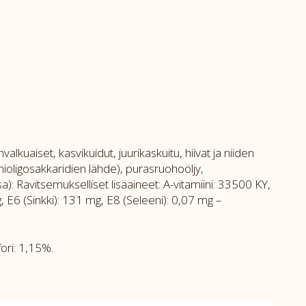
lkuaiset, kasvikuidut, juurikaskuitu, hiivat ja niiden
anioligosakkaridien lähde), purasruohoöljy,
a): Ravitsemukselliset lisäaineet: A-vitamiini: 33500 KY,
, E6 (Sinkki): 131 mg, E8 (Seleeni): 0,07 mg –
ori: 1,15%.