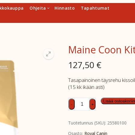
kkokauppa
Ohjeita
Hinnasto
Tapahtumat
Maine Coon Ki
127,50
€
Tasapainoinen täysrehu kissoill
(15 kk ikään asti)
Maine
Lisää ostoskoriin
-
+
Coon
Kitten
Tuotetunnus (SKU):
25580100
10kg
määrä
Osasto:
Royal Canin