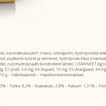
si, kasvivalkuaisuute*, maissi, vehnäjauho, hydrolysoidut eläinva
saineet, psylliumin kuoret ja siemenet, hydrolysoitu hiiva (manna
e), rustohydrolysaatti (kondroitiinin lähde). LISÄAINEET (kg:ss
mg, E2 (Jodi): 3,4 mg, E4 (Kupari): 10 mg, E5 (Mangaani): 44 mg
ti: 10 g – Säilöntäaineet – Hapettumisenestoaineet.
 – Tuhka: 8,2% – Raakakuitu: 2,8% – Kalsium: 1,31% – Fosf