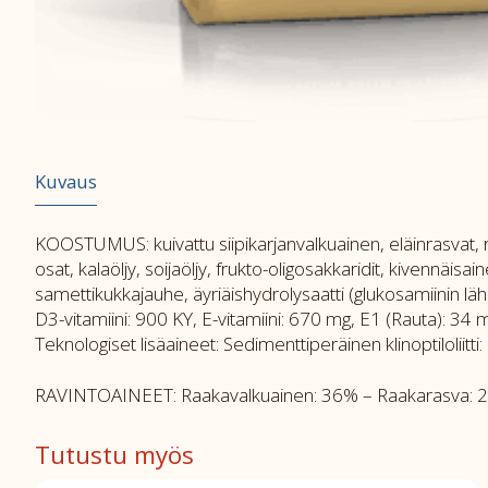
Kuvaus
KOOSTUMUS: kuivattu siipikarjanvalkuainen, eläinrasvat, rii
osat, kalaöljy, soijaöljy, frukto-oligosakkaridit, kivennäi
samettikukkajauhe, äyriäishydrolysaatti (glukosamiinin lähd
D3-vitamiini: 900 KY, E-vitamiini: 670 mg, E1 (Rauta): 34 
Teknologiset lisäaineet: Sedimenttiperäinen klinoptiloliit
RAVINTOAINEET: Raakavalkuainen: 36% – Raakarasva: 23%
Tutustu myös