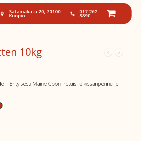
Satamakatu 20, 70100
017 262
Kuopio
8890
tten 10kg
e – Erityisesti Maine Coon -rotuisille kissanpennuille