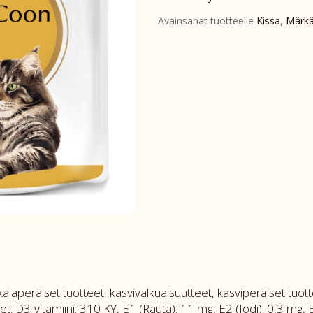
määrä
Avainsanat tuotteelle
Kissa
,
Märkä
alaperäiset tuotteet, kasvivalkuaisuutteet, kasviperäiset tuotteet
et: D3-vitamiini: 310 KY, E1 (Rauta): 11 mg, E2 (Jodi): 0,3 mg, 