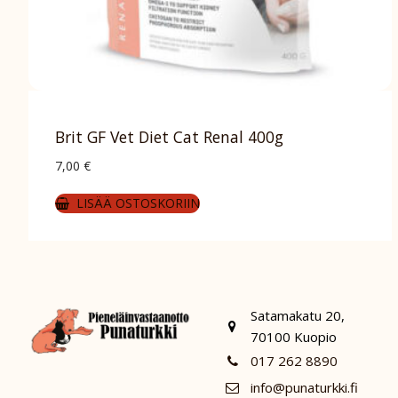
Brit GF Vet Diet Cat Renal 400g
7,00
€
LISÄÄ OSTOSKORIIN
Satamakatu 20,
70100 Kuopio
017 262 8890
info@punaturkki.fi