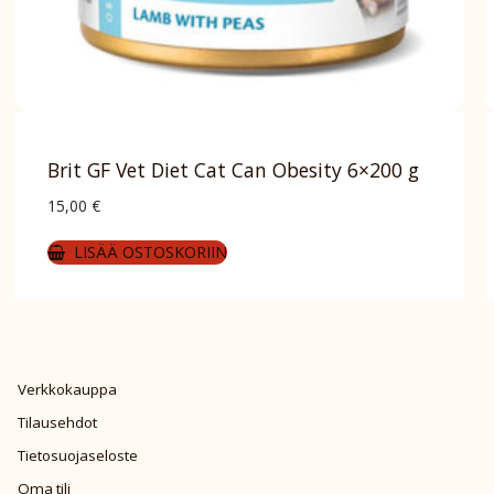
Brit GF Vet Diet Cat Can Obesity 6×200 g
15,00
€
LISÄÄ OSTOSKORIIN
Verkkokauppa
Tilausehdot
Tietosuojaseloste
Oma tili