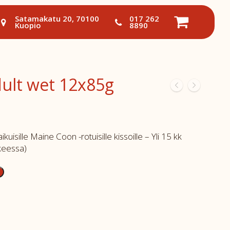
Satamakatu 20, 70100
017 262
Kuopio
8890
ult wet 12x85g
aikuisille Maine Coon -rotuisille kissoille – Yli 15 kk
kkeessa)