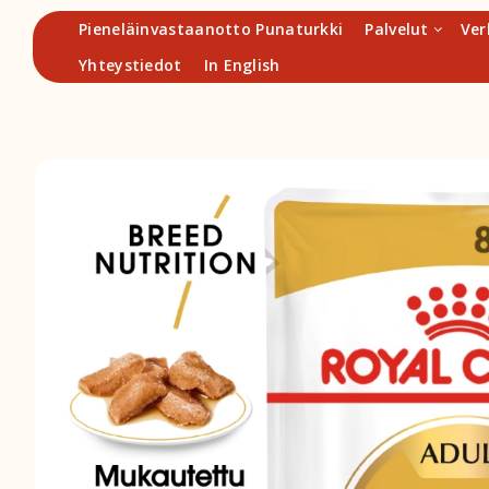
Hyppää
Pieneläinvastaanotto Punaturkki
Palvelut
Ver
sisältöön
Yhteystiedot
In English