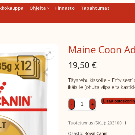
kkokauppa
Ohjeita
Hinnasto
Tapahtumat
Maine Coon Ad
19,50
€
Täysrehu kissoille – Erityisesti 
ikäisille (ohuita viipaleita kasti
Maine
Lisää ostoskoriin
-
+
Coon
Adult
Tuotetunnus (SKU):
20310011
wet
12x85g
Osasto:
Royal Canin