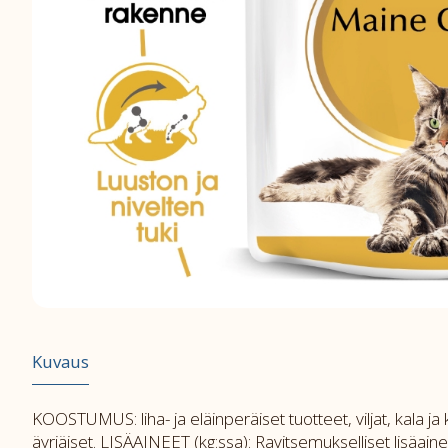
Kuvaus
KOOSTUMUS: liha- ja eläinperäiset tuotteet, viljat, kala ja k
äyriäiset. LISÄAINEET (kg:ssa): Ravitsemukselliset lisäaine