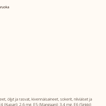
ruoka
, öljyt ja rasvat, kivennäisaineet, sokerit, nilviäiset ja
E4 (Kupari): 2,6 mg, E5 (Mangaani): 3,4 mg, E6 (Sinkki):