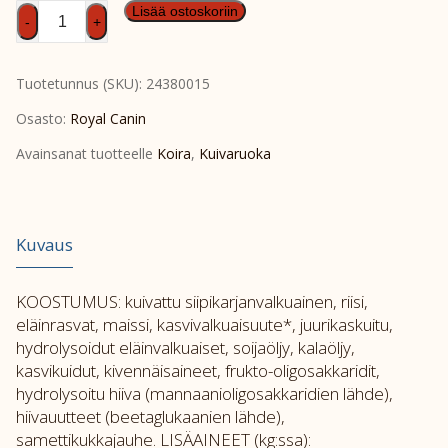
Chihuahua
Lisää ostoskoriin
-
+
Puppy
1,5kg
Tuotetunnus (SKU):
24380015
määrä
Osasto:
Royal Canin
Avainsanat tuotteelle
Koira
,
Kuivaruoka
Kuvaus
KOOSTUMUS: kuivattu siipikarjanvalkuainen, riisi,
eläinrasvat, maissi, kasvivalkuaisuute*, juurikaskuitu,
hydrolysoidut eläinvalkuaiset, soijaöljy, kalaöljy,
kasvikuidut, kivennäisaineet, frukto-oligosakkaridit,
hydrolysoitu hiiva (mannaanioligosakkaridien lähde),
hiivauutteet (beetaglukaanien lähde),
samettikukkajauhe. LISÄAINEET (kg:ssa):