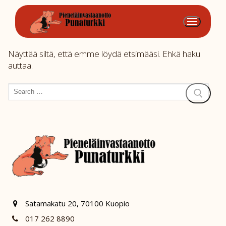
Hyppää
sisältöön
Näyttää siltä, että emme löydä etsimääsi. Ehkä haku
auttaa.
Hae:
Satamakatu 20, 70100 Kuopio
017 262 8890